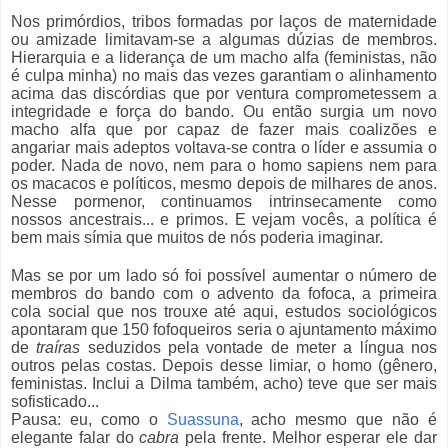
Nos primórdios, tribos formadas por laços de maternidade
ou amizade limitavam-se a algumas dúzias de membros.
Hierarquia e a liderança de um macho alfa (feministas, não
é culpa minha) no mais das vezes garantiam o alinhamento
acima das discórdias que por ventura comprometessem a
integridade e força do bando. Ou então surgia um novo
macho alfa que por capaz de fazer mais coalizões e
angariar mais adeptos voltava-se contra o líder e assumia o
poder. Nada de novo, nem para o homo sapiens nem para
os macacos e políticos, mesmo depois de milhares de anos.
Nesse pormenor, continuamos intrinsecamente como
nossos ancestrais... e primos. E vejam vocês, a política é
bem mais símia que muitos de nós poderia imaginar.
Mas se por um lado só foi possível aumentar o número de
membros do bando com o advento da fofoca, a primeira
cola social que nos trouxe até aqui, estudos sociológicos
apontaram que 150 fofoqueiros seria o ajuntamento máximo
de
traíras
seduzidos pela vontade de meter a língua nos
outros pelas costas. Depois desse limiar, o homo (gênero,
feministas. Inclui a Dilma também, acho) teve que ser mais
sofisticado...
Pausa: eu, como o
Suassuna
, acho mesmo que não é
elegante falar do
cabra
pela frente. Melhor esperar ele dar