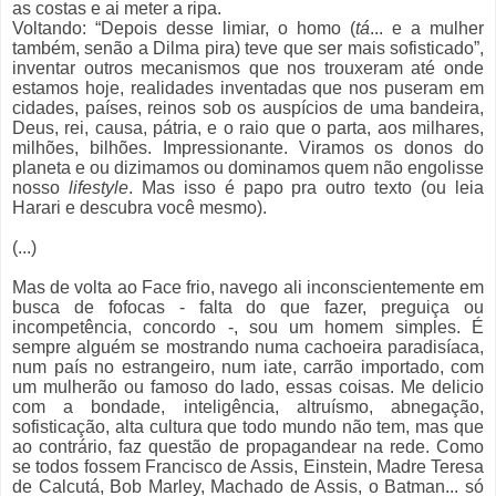
as costas e ai meter a ripa.
Voltando: “Depois desse limiar, o homo (
tá
... e a mulher
também, senão a Dilma pira) teve que ser mais sofisticado”,
inventar outros mecanismos que nos trouxeram até onde
estamos hoje, realidades inventadas que nos puseram em
cidades, países, reinos sob os auspícios de uma bandeira,
Deus, rei, causa, pátria, e o raio que o parta, aos milhares,
milhões, bilhões. Impressionante. Viramos os donos do
planeta e ou dizimamos ou dominamos quem não engolisse
nosso
lifestyle
. Mas isso é papo pra outro texto (ou leia
Harari e descubra você mesmo).
(...)
Mas de volta ao Face frio, navego ali inconscientemente em
busca de fofocas - falta do que fazer, preguiça ou
incompetência, concordo -, sou um homem simples. É
sempre alguém se mostrando numa cachoeira paradisíaca,
num país no estrangeiro, num iate, carrão importado, com
um mulherão ou famoso do lado, essas coisas. Me delicio
com a bondade, inteligência, altruísmo, abnegação,
sofisticação, alta cultura que todo mundo não tem, mas que
ao contrário, faz questão de propagandear na rede. Como
se todos fossem Francisco de Assis, Einstein, Madre Teresa
de Calcutá, Bob Marley, Machado de Assis, o Batman... só