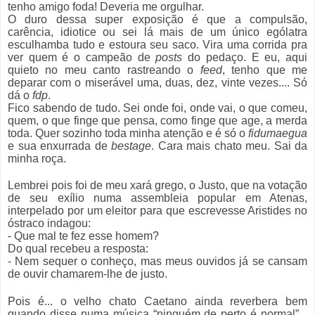
tenho amigo foda! Deveria me orgulhar.
O duro dessa super exposição é que a compulsão,
carência, idiotice ou sei lá mais de um único ególatra
esculhamba tudo e estoura seu saco. Vira uma corrida pra
ver quem é o campeão de
posts
do pedaço. E eu, aqui
quieto no meu canto rastreando o
feed
, tenho que me
deparar com o miserável uma, duas, dez, vinte vezes.... Só
dá o
fdp
.
Fico sabendo de tudo. Sei onde foi, onde vai, o que comeu,
quem, o que finge que pensa, como finge que age, a merda
toda. Quer sozinho toda minha atenção e é só o
fidumaegua
e sua enxurrada de
bestage
. Cara mais chato meu. Sai da
minha roça.
Lembrei pois foi de meu xará grego, o Justo, que na votação
de seu exílio numa assembleia popular em Atenas,
interpelado por um eleitor para que escrevesse Aristides no
óstraco indagou:
-
Que mal te fez esse homem?
Do qual recebeu a resposta:
- Nem sequer o conheço, mas meus ouvidos já se cansam
de ouvir chamarem-lhe de justo.
Pois é... o velho chato Caetano ainda reverbera bem
quando disse numa música “ninguém de perto é normal”...