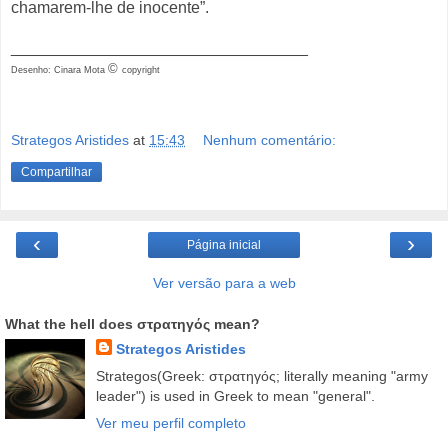
chamarem-lhe de inocente”.
_________________________________
©
Desenho: Cinara Mota
copyright
Strategos Aristides
at
15:43
Nenhum comentário:
Compartilhar
‹
›
Página inicial
Ver versão para a web
What the hell does στρατηγός mean?
Strategos Aristides
Strategos(Greek: στρατηγός; literally meaning "army
leader") is used in Greek to mean "general".
Ver meu perfil completo