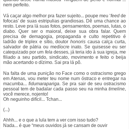
nem perfeito.
Vá caçar algo melhor pra fazer sujeito... poupe meu ‘
feed
de
fofocas’ de suas estripulias grandiosas. Dê uma chance ao
resto. Leve pra lá suas fotos, pensamentos, poemas, lutas, o
diabo. Quer ser o maioral, deixe sua obra falar. Quem
precisa de demagogia, propaganda e culto repetitivo é
ladrão de triplex e sítio, doutor
honoris
causa calça curta,
salvador de pátria ou medíocre inato. Se quisesse eu ser
catequizado por um
fela
desses, já teria ido à sua igreja, me
filiado a seu partido, sindicato, movimento e feito o beija
mão acertando o dízimo. Sai pra lá pô.
Na falta de uma punição no Face como o ostracismo grego
em Atenas, vou meter teu nome num óstraco e entregar na
macumba...
fidumarapariga
. Se pra sair de seu ostracismo
pessoal tem de badalar cada passo seu na minha
timeline
,
você merece, nojento!
Oh neguinho difícil... Tchan...
(...)
Ahhh... e o que a lula tem a ver com isso tudo?
Nada... é que “meus ouvidos já se cansam de ouvir