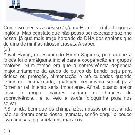
Confesso meu
voyeurismo light
no Face. É minha fraqueza
inglória. Mas constato que não posso ser execrado sozinho
nessa, já que mais traço herdado do DNA dos sapiens que
de uma de minhas idiossincrasias. A saber.
(...)
Yuval Harari, no estupendo Homo Sapiens, pontua que a
fofoca foi o amálgama inicial para a cooperação em grupos
maiores. Num tempo em que a sobrevivência dependia
majoritariamente da ajuda de outros do bando, seja para
defesa ou proteção, alimentação e até cuidados quando
ferido ou incapacitado, qualquer mecanismo social para
fomentar tal intento seria importante. Afinal, quanto maior
fosse o grupo, maiores seriam as chances de
sobrevivência... e ai veio a
santa
fofoquinha para nos
salvar.
P.S. ainda bem que os chimpanzés, nossos primos, ainda
não se deram conta dessa mamata, senão daqui a pouco
isso aqui vira o planeta dos macacos.
(...)