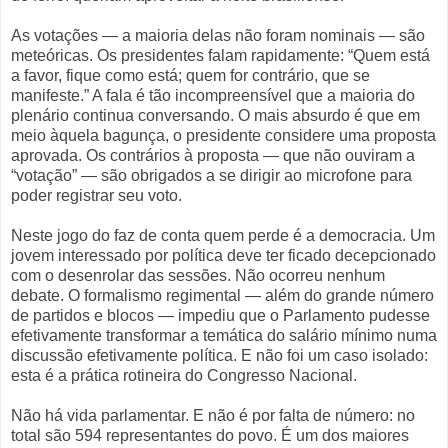
As votações — a maioria delas não foram nominais — são
meteóricas. Os presidentes falam rapidamente: “Quem está
a favor, fique como está; quem for contrário, que se
manifeste.” A fala é tão incompreensível que a maioria do
plenário continua conversando. O mais absurdo é que em
meio àquela bagunça, o presidente considere uma proposta
aprovada. Os contrários à proposta — que não ouviram a
“votação” — são obrigados a se dirigir ao microfone para
poder registrar seu voto.
Neste jogo do faz de conta quem perde é a democracia. Um
jovem interessado por política deve ter ficado decepcionado
com o desenrolar das sessões. Não ocorreu nenhum
debate. O formalismo regimental — além do grande número
de partidos e blocos — impediu que o Parlamento pudesse
efetivamente transformar a temática do salário mínimo numa
discussão efetivamente política. E não foi um caso isolado:
esta é a prática rotineira do Congresso Nacional.
Não há vida parlamentar. E não é por falta de número: no
total são 594 representantes do povo. É um dos maiores