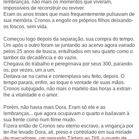
lembranças, não mais os momentos que viveram,
impossíveis de reconstruir ou reviver.
Eram os anos tristes que mais frequentemente pulsavam de
sua memória. Cronos a engolir os próprios filhos deixando-
os foscos, sem vida.
Começou logo depois da separação, sua compra do tempo.
Um após o outro foram se juntando ao acervo agora variado
pelos 25 anos de busca, entulhados em seu quarto como o
tambor da
de
cadência e do vazio.
Chegava do trabalho e peregrinava por seus 300, parando-
os, por vezes, um a um.
Deitava-se na cama e contemplava seu feito, depois. O
tempo parara, enfim, ao toque e vontade de suas mãos.
Cronos subjugado, não mais o martelo das horas a extrair-
lhe a vitalidade e o amor.
Porém, não havia mais Dora. Eram só ele e as
lembranças... que agora ocupavam o quarto e bailavam à
sua frente como num filme mudo.
Fizera então de Cronos seu eterno escravo, a vingança por
ter-lhe levado Dora, ali, preso e controlado em sua miríade
de marcadores, um segundo Tártaro ao Titã, o quarto de