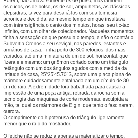
Porém, não amava somente os de pulso, mas também
os cucos, os de bolso, os de sol, ampulhetas, as clássicas
clepsidras, talvez para desafiá-los com sua teimosia
acrônica e decidida, ao mesmo tempo em que insultava
com intransigência o canto dos minutos, horas, seu tic-tac
infinito, com um olhar de colecionador. Naqueles momentos
tinha a sensação de que possuia o tempo, e não o contrário.
Subvertia Cronos a seu seviçal, nas paredes, estantes e
armários de casa. Tinha perto de 300 relógios, dos mais
variados, até uma miniatura de um de sol, horizontal, que
fizera ele mesmo: um gnômon cortado como um triângulo
retângulo com um dos ângulos agudos com a medida da
latitude de casa, 25º25'45.70"S, sobre uma placa plana de
mármore cuidadosamente entalhada em um círculo de 30
cm de raio. A extremidade fora trabalhada para causar a
impressão de uma peça antiga, retirada da rocha sem a
tecnologia das máquinas de corte modernas, esculpida a
mão, tal qual os mármores de Elgin, que tanto o fascinaram,
outrora.
O comprimento da hipotenusa do triângulo ligeiramente
menor que o raio do mostrador.
O fetiche não se reduzia apenas a materializar o tempo,