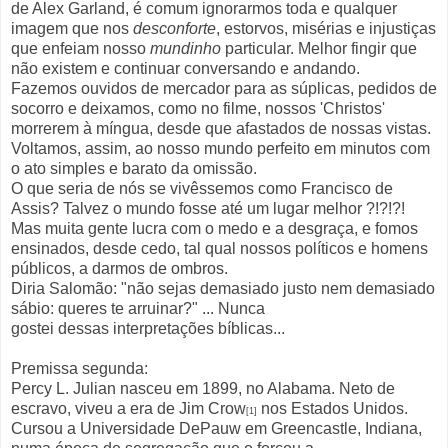
de Alex Garland, é comum ignorarmos toda e qualquer
imagem que nos
desconforte
,
estorvos, misérias e injustiças
que enfeiam nosso
mundinho
particular. Melhor fingir que
não existem e continuar conversando e andando.
Fazemos ouvidos de mercador para as súplicas, pedidos de
socorro e deixamos, como no filme, nossos 'Christos'
morrerem à míngua, desde que afastados de nossas vistas.
Voltamos, assim, ao nosso mundo perfeito em minutos com
o ato simples e barato da omissão.
O que seria de nós se vivêssemos como Francisco de
Assis? Talvez o mundo fosse até um lugar melhor ?!?!?!
Mas muita gente lucra com o medo e a desgraça, e fomos
ensinados, desde cedo, tal qual nossos políticos e homens
públicos, a darmos de ombros.
Diria Salomão: "não sejas demasiado justo nem demasiado
sábio: queres te arruinar?" ... Nunca
gostei dessas interpretações bíblicas...
Premissa segunda:
Percy L. Julian nasceu em 1899, no Alabama. Neto de
escravo, viveu a era de Jim Crow
nos Estados Unidos.
[1]
Cursou a
Universidade DePauw em
Greencastle
, Indiana,