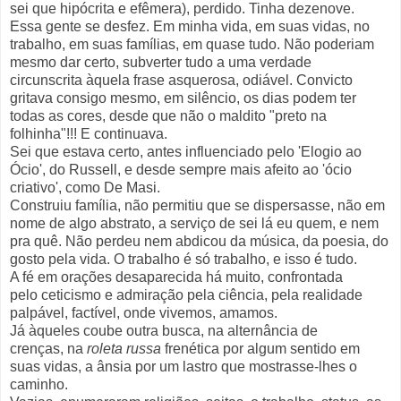
sei que hipócrita e efêmera), perdido. Tinha dezenove.
Essa gente se desfez. Em minha vida, em suas vidas, no
trabalho, em suas famílias, em quase tudo. Não poderiam
mesmo dar certo, subverter tudo a uma verdade
circunscrita àquela frase asquerosa, odiável. Convicto
gritava consigo mesmo, em silêncio, os dias podem ter
todas as cores, desde que não o maldito "preto na
folhinha"!!! E continuava.
Sei que estava certo, antes influenciado pelo 'Elogio ao
Ócio', do Russell, e desde sempre mais afeito ao 'ócio
criativo', como De Masi.
Construiu família, não permitiu que se dispersasse, não em
nome de algo abstrato, a serviço de sei lá eu quem, e nem
pra quê. Não perdeu nem abdicou da música, da poesia, do
gosto pela vida. O trabalho é só trabalho, e isso é tudo.
A fé em orações desaparecida há muito, confrontada
pelo ceticismo e admiração pela ciência, pela realidade
palpável, factível, onde vivemos, amamos.
Já àqueles coube outra busca, na alternância de
crenças, na
roleta russa
frenética por algum sentido em
suas vidas, a ânsia por um lastro que mostrasse-lhes o
caminho.