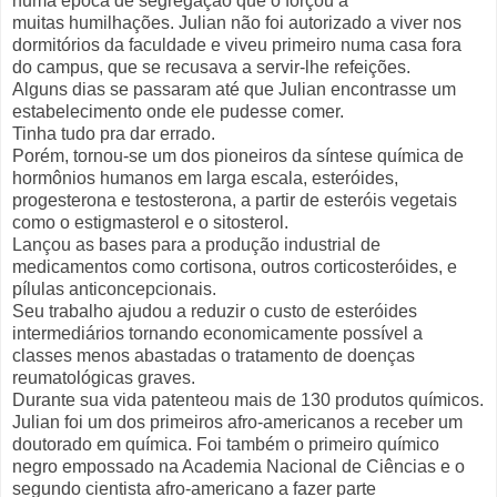
numa época de
segregação que o forçou a
muitas
humilhações
.
Julian
não foi
autorizado a
viver
nos
dormitórios
da faculdade
e
viveu primeiro numa
casa
fora
do campus
,
que se recusava
a
servir
-lhe
refeições
.
Alguns
dias
se passaram até que
Julian
encontrasse
um
estabelecimento onde
ele pudesse comer.
Tinha tudo pra dar errado.
Porém, tornou-se um dos pioneiros da síntese química de
hormônios humanos em larga escala, esteróides,
progesterona e testosterona, a partir de esteróis vegetais
como o estigmasterol e o sitosterol.
Lançou as bases para a produção industrial de
medicamentos como cortisona, outros corticosteróides, e
pílulas anticoncepcionais.
Seu trabalho ajudou a reduzir o custo de esteróides
intermediários tornando economicamente possível a
classes menos abastadas o tratamento de doenças
reumatológicas graves.
Durante sua vida patenteou mais de 130 produtos químicos.
Julian foi um dos primeiros afro-americanos a receber um
doutorado em química. Foi também o primeiro químico
negro empossado na Academia Nacional de Ciências e o
segundo cientista afro-americano a fazer parte