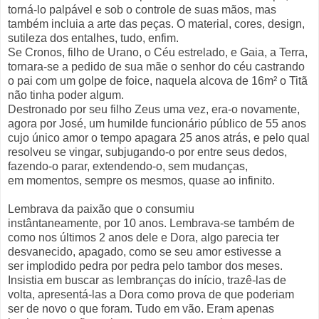
torná-lo palpável e sob o controle de suas mãos, mas
também incluia a arte das peças. O material, cores, design,
sutileza dos entalhes, tudo, enfim.
Se Cronos, filho de Urano, o Céu estrelado, e Gaia, a Terra,
tornara-se a pedido de sua mãe o senhor do céu castrando
o pai com um golpe de foice, naquela alcova de 16m² o Titã
não tinha poder algum.
Destronado por seu filho Zeus uma vez, era-o novamente,
agora por José, um humilde funcionário público de 55 anos
cujo único amor o tempo apagara 25 anos atrás, e pelo qual
resolveu se vingar, subjugando-o por entre seus dedos,
fazendo-o parar, extendendo-o, sem mudanças,
em momentos, sempre os mesmos, quase ao infinito.
Lembrava da paixão que o consumiu
instântaneamente, por 10 anos. Lembrava-se também de
como nos últimos 2 anos dele e Dora, algo parecia ter
desvanecido, apagado, como se seu amor estivesse a
ser implodido pedra por pedra pelo tambor dos meses.
Insistia em buscar as lembranças do início, trazê-las de
volta, apresentá-las a Dora como prova de que poderiam
ser de novo o que foram. Tudo em vão. Eram apenas