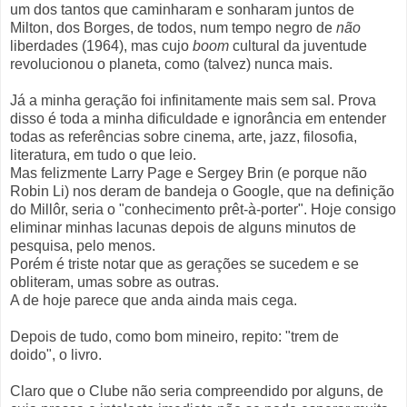
um dos tantos que caminharam e sonharam juntos de
Milton, dos Borges, de todos, num tempo negro de
não
liberdades (1964), mas cujo
boom
cultural da juventude
revolucionou o planeta, como (talvez) nunca mais.
Já a minha geração foi infinitamente mais sem sal. Prova
disso é toda a minha dificuldade e ignorância em entender
todas as referências sobre cinema, arte, jazz, filosofia,
literatura, em tudo o que leio.
Mas felizmente Larry Page e Sergey Brin (e porque não
Robin Li) nos deram de bandeja o Google, que na definição
do Millôr, seria o "conhecimento prêt-à-porter". Hoje consigo
eliminar minhas lacunas depois de alguns minutos de
pesquisa, pelo menos.
Porém é triste notar que as gerações se sucedem e se
obliteram, umas sobre as outras.
A de hoje parece que anda ainda mais cega.
Depois de tudo, como bom mineiro, repito: "trem de
doido", o livro.
Claro que o Clube não seria compreendido por alguns, de