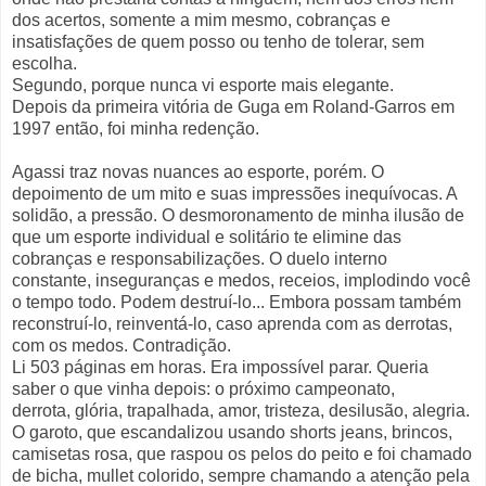
dos acertos, somente a mim mesmo, cobranças e
insatisfações de quem posso ou tenho de tolerar, sem
escolha.
Segundo, porque nunca vi esporte mais elegante.
Depois da primeira vitória de Guga em Roland-Garros em
1997 então, foi minha redenção.
Agassi traz novas nuances ao esporte, porém. O
depoimento de um mito e suas impressões inequívocas. A
solidão, a pressão. O desmoronamento de minha ilusão de
que um esporte individual e solitário te elimine das
cobranças e responsabilizações. O duelo interno
constante, inseguranças e medos, receios, implodindo você
o tempo todo. Podem destruí-lo... Embora possam também
reconstruí-lo, reinventá-lo, caso aprenda com as derrotas,
com os medos. Contradição.
Li 503 páginas em horas. Era impossível parar. Queria
saber o que vinha depois: o próximo campeonato,
derrota, glória, trapalhada, amor, tristeza, desilusão, alegria.
O garoto, que escandalizou usando shorts jeans, brincos,
camisetas rosa, que raspou os pelos do peito e foi chamado
de bicha, mullet colorido, sempre chamando a atenção pela