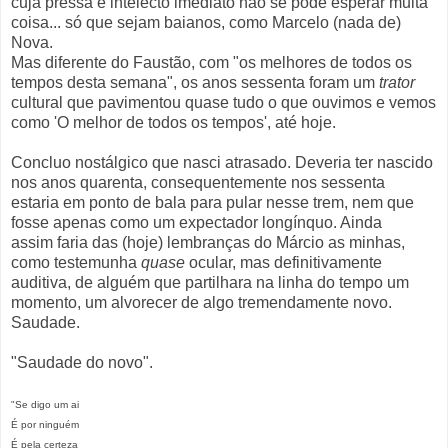
cuja pressa e intelecto imediato não se pode esperar muita
coisa... só que sejam baianos, como Marcelo (nada de)
Nova.
Mas diferente do Faustão, com "os melhores de todos os
tempos desta semana", os anos sessenta foram um
trator
cultural que pavimentou quase tudo o que ouvimos e vemos
como 'O melhor de todos os tempos', até hoje.
Concluo nostálgico que nasci atrasado. Deveria ter nascido
nos anos quarenta, consequentemente nos sessenta
estaria em ponto de bala para pular nesse trem, nem que
fosse apenas como um expectador longínquo. Ainda
assim faria das (hoje) lembranças do Márcio as minhas,
como testemunha
quase
ocular, mas definitivamente
auditiva, de alguém que partilhara na linha do tempo um
momento, um alvorecer de algo tremendamente novo.
Saudade.
"Saudade do novo".
"Se digo um ai
É por ninguém
É pela certeza