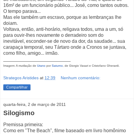
16m² de um funcionário público... José, como tantos outros.
O tempo parava...
Mas ele também um escravo, porque as lembranças lhe
doiam.
Voltava, então, anti-horário, religava todos, uma a um, só
para ouvir-lhes novamente o derradeiro som do
inevitável, esconder-se de novo da dor, da saudade... sua
carapaça temporal, seu Tártaro onde a Cronos se juntava,
como filho, amigo... irmão.
_________________________
Imagem: A mutilação de
Urano
por
Saturno
, de Giorgio Vasari e Cristofano Gherardi.
Strategos Aristides
at
12:39
Nenhum comentário:
Compartilhar
quarta-feira, 2 de março de 2011
Silogismo
Premissa primeira:
Como em "The Beach", filme baseado em livro homônimo