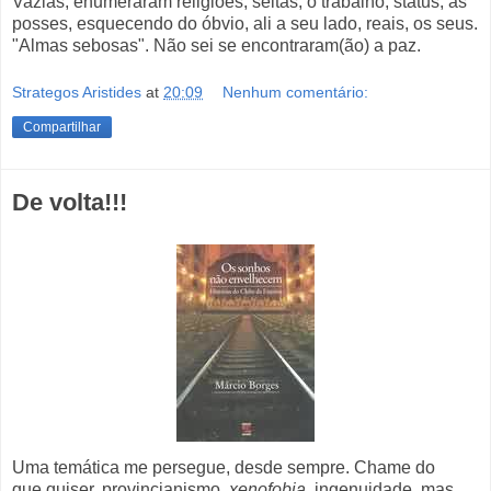
Vazias, enumeraram religiões, seitas, o trabalho, status, as
posses, esquecendo do óbvio, ali a seu lado, reais, os seus.
"Almas sebosas". Não sei se encontraram(ão) a paz.
Strategos Aristides
at
20:09
Nenhum comentário:
Compartilhar
De volta!!!
Uma temática me persegue, desde sempre. Chame do
que quiser, provincianismo,
xenofobia
, ingenuidade, mas