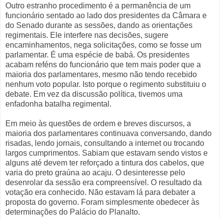
Outro estranho procedimento é a permanência de um
funcionário sentado ao lado dos presidentes da Câmara e
do Senado durante as sessões, dando as orientações
regimentais. Ele interfere nas decisões, sugere
encaminhamentos, nega solicitações, como se fosse um
parlamentar. É uma espécie de babá. Os presidentes
acabam reféns do funcionário que tem mais poder que a
maioria dos parlamentares, mesmo não tendo recebido
nenhum voto popular. Isto porque o regimento substituiu o
debate. Em vez da discussão política, tivemos uma
enfadonha batalha regimental.
Em meio às questões de ordem e breves discursos, a
maioria dos parlamentares continuava conversando, dando
risadas, lendo jornais, consultando a internet ou trocando
largos cumprimentos. Sabiam que estavam sendo vistos e
alguns até devem ter reforçado a tintura dos cabelos, que
varia do preto graúna ao acaju. O desinteresse pelo
desenrolar da sessão era compreensível. O resultado da
votação era conhecido. Não estavam lá para debater a
proposta do governo. Foram simplesmente obedecer às
determinações do Palácio do Planalto.