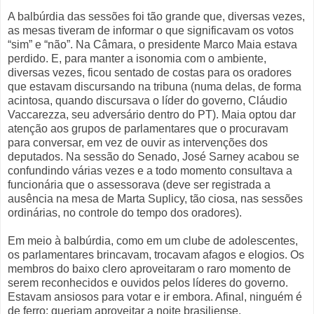
A balbúrdia das sessões foi tão grande que, diversas vezes,
as mesas tiveram de informar o que significavam os votos
“sim” e “não”. Na Câmara, o presidente Marco Maia estava
perdido. E, para manter a isonomia com o ambiente,
diversas vezes, ficou sentado de costas para os oradores
que estavam discursando na tribuna (numa delas, de forma
acintosa, quando discursava o líder do governo, Cláudio
Vaccarezza, seu adversário dentro do PT). Maia optou dar
atenção aos grupos de parlamentares que o procuravam
para conversar, em vez de ouvir as intervenções dos
deputados. Na sessão do Senado, José Sarney acabou se
confundindo várias vezes e a todo momento consultava a
funcionária que o assessorava (deve ser registrada a
ausência na mesa de Marta Suplicy, tão ciosa, nas sessões
ordinárias, no controle do tempo dos oradores).
Em meio à balbúrdia, como em um clube de adolescentes,
os parlamentares brincavam, trocavam afagos e elogios. Os
membros do baixo clero aproveitaram o raro momento de
serem reconhecidos e ouvidos pelos líderes do governo.
Estavam ansiosos para votar e ir embora. Afinal, ninguém é
de ferro: queriam aproveitar a noite brasiliense.