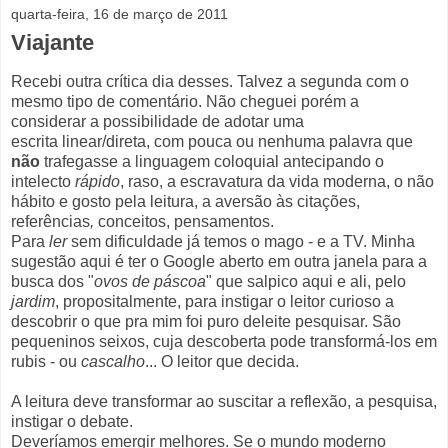
quarta-feira, 16 de março de 2011
Viajante
Recebi outra crítica dia desses. Talvez a segunda com o
mesmo tipo de comentário. Não cheguei porém a
considerar a possibilidade de adotar uma
escrita linear/direta, com pouca ou nenhuma palavra que
não
trafegasse a linguagem coloquial antecipando o
intelecto
rápido
, raso, a escravatura da vida moderna, o não
hábito e gosto pela leitura, a aversão às citações,
referências
,
conceitos, pensamentos.
Para
ler
sem dificuldade já temos o mago - e a TV. Minha
sugestão aqui é ter o Google aberto em outra janela para a
busca dos "
ovos de páscoa
" que salpico aqui e ali, pelo
jardim
, propositalmente, para instigar o leitor curioso a
descobrir o que pra mim foi puro deleite pesquisar. São
pequeninos seixos, cuja descoberta pode transformá-los em
rubis - ou
cascalho
... O leitor que decida.
A leitura deve transformar ao suscitar a reflexão, a pesquisa,
instigar o debate.
Deveríamos emergir melhores. Se o mundo moderno