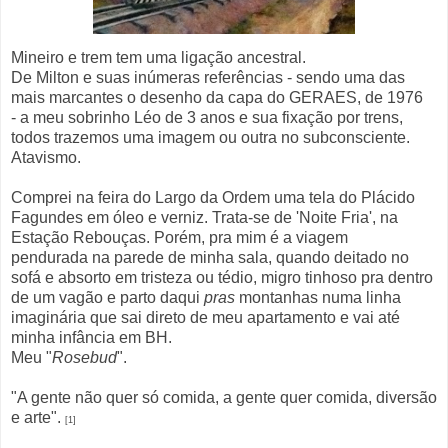
Mineiro e trem tem uma ligação ancestral.
De Milton e suas inúmeras referências - sendo uma das
mais marcantes o desenho da capa do GERAES, de 1976
- a meu sobrinho Léo de 3 anos e sua fixação por trens,
todos trazemos uma imagem ou outra no subconsciente.
Atavismo.
Comprei na feira do Largo da Ordem uma tela do Plácido
Fagundes em óleo e verniz. Trata-se de 'Noite Fria', na
Estação Rebouças. Porém, pra mim é a viagem
pendurada na parede de minha sala, quando deitado no
sofá e absorto em tristeza ou tédio, migro tinhoso pra dentro
de um vagão e parto daqui
pras
montanhas numa linha
imaginária que sai direto de meu apartamento e vai até
minha infância em BH.
Meu "
Rosebud
".
"A gente não quer só comida, a gente quer comida, diversão
e arte".
[1]