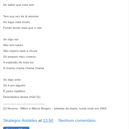
De saber que tudo tem
Tem sua vez de lá retornar
Ao lugar mais fundo
Fundo fundo mais que o mar
Se digo sol
Não tem talvez
Não espero mais a chuva
Só preparo meu começo
A explosão de toda luz
A chama chama chama chama
Se digo amor
Só é por alguém
É pelos malditos
Deserdados desse chão"[1]
________________________
[1] Novena - Milton e Márcio Borges - primeira da dupla, numa noite em 1964
Strategos Aristides
at
13:50
Nenhum comentário: