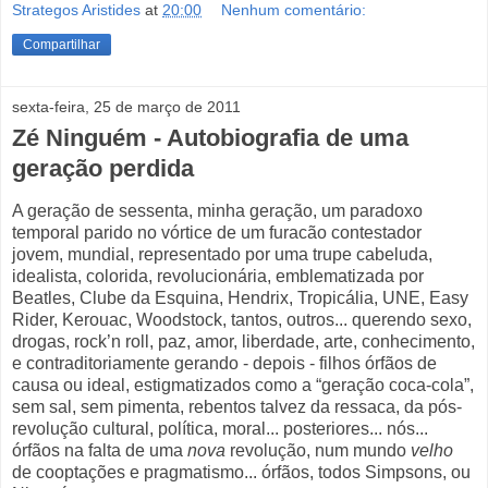
Strategos Aristides
at
20:00
Nenhum comentário:
Compartilhar
sexta-feira, 25 de março de 2011
Zé Ninguém - Autobiografia de uma
geração perdida
A geração de sessenta, minha geração, um paradoxo
temporal parido no vórtice de um furacão contestador
jovem, mundial, representado por uma trupe cabeluda,
idealista, colorida, revolucionária, emblematizada por
Beatles, Clube da Esquina, Hendrix, Tropicália, UNE, Easy
Rider, Kerouac, Woodstock, tantos, outros... querendo sexo,
drogas, rock’n roll, paz, amor, liberdade, arte, conhecimento,
e contraditoriamente gerando - depois - filhos órfãos de
causa ou ideal, estigmatizados como a “geração coca-cola”,
sem sal, sem pimenta, rebentos talvez da ressaca, da pós-
revolução cultural, política, moral... posteriores... nós...
órfãos na falta de uma
nova
revolução, num mundo
velho
de cooptações e pragmatismo... órfãos, todos Simpsons, ou