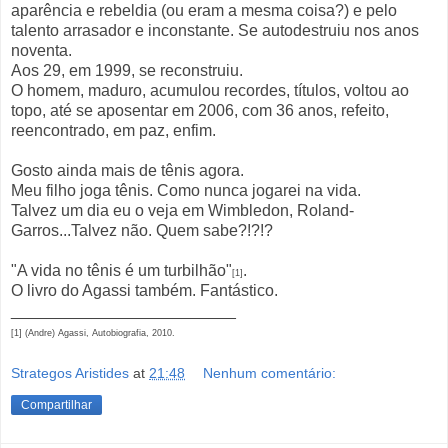
aparência e rebeldia (ou eram a mesma coisa?) e pelo
talento arrasador e inconstante. Se autodestruiu nos anos
noventa.
Aos 29, em 1999, se reconstruiu.
O homem, maduro, acumulou recordes, títulos, voltou ao
topo, até se aposentar em 2006, com 36 anos, refeito,
reencontrado, em paz, enfim.
Gosto ainda mais de tênis agora.
Meu filho joga tênis. Como nunca jogarei na vida.
Talvez um dia eu o veja em Wimbledon, Roland-
Garros...Talvez não. Quem sabe?!?!?
"A vida no tênis é um turbilhão"
.
[1]
O livro do Agassi também. Fantástico.
_________________________
[1] (Andre) Agassi, Autobiografia, 2010.
Strategos Aristides
at
21:48
Nenhum comentário:
Compartilhar