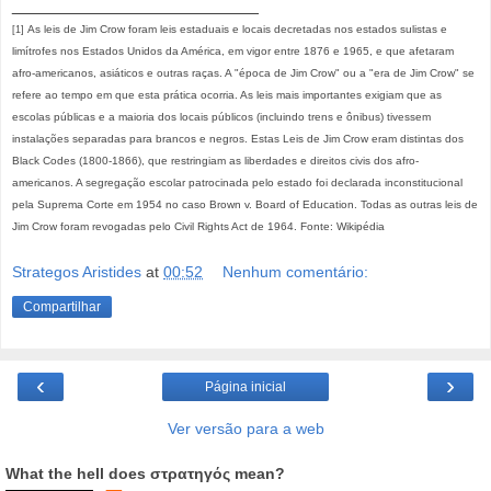
_________________________
As leis de Jim Crow foram leis estaduais e locais decretadas nos estados sulistas e
[1]
limítrofes nos Estados Unidos da América, em vigor entre 1876 e 1965, e que afetaram
afro-americanos, asiáticos e outras raças. A "época de Jim Crow" ou a "era de Jim Crow" se
refere ao tempo em que esta prática ocorria. As leis mais importantes exigiam que as
escolas públicas e a maioria dos locais públicos (incluindo trens e ônibus) tivessem
instalações separadas para brancos e negros. Estas Leis de Jim Crow eram distintas dos
Black Codes (1800-1866), que restringiam as liberdades e direitos civis dos afro-
americanos. A segregação escolar patrocinada pelo estado foi declarada inconstitucional
pela Suprema Corte em 1954 no caso Brown v. Board of Education. Todas as outras leis de
Jim Crow foram revogadas pelo Civil Rights Act de 1964. Fonte: Wikipédia
Strategos Aristides
at
00:52
Nenhum comentário:
Compartilhar
‹
›
Página inicial
Ver versão para a web
What the hell does στρατηγός mean?