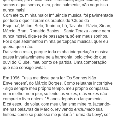
somos o que somos, e eu, principalmente, não nego isso
nunca mais!
Com efeito, minha maior influência musical foi pavimentada
por tudo o que fizeram os arautos do 'Clube da
Esquina', Milton, Beto, Toninho, Lô, Tavinho, Flávio, Sirlan,
Márcio, Brant, Ronaldo Bastos... Santa Tereza - onde nem
nunca morei, diga-se de passagem, só em meus sonhos.
Foi o que sedimentou minha percepção musical, quer eu
queira quer não.
Dai veio o resto, porque toda minha interpretação musical
passa invariavelmente pela harmonia, pelo crivo do que
ouvi do 'Clube', meu ponto de partida. Uma comparação
que não consigo evitar.
Em 1996, Tusta me disse para ler 'Os Sonhos Não
Envelhecem', do Márcio Borges. Como relutante incorrigível
- sigo sempre meu próprio tempo, meu próprio compasso,
nem melhor nem pior, só lento, às vezes, e às vezes não -
comprei o livro ontem, 15 anos depois do lançamento.
E cá estou, de volta, com meu ufanismo mineiro, jactando-
me nas palavras de Márcio, revivendo
enciumado
sua
história como se pudesse me juntar à 'Turma do Levy', ser