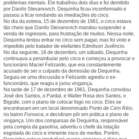
problemas mentais. Ele trabalhou dois dias e foi demitido
por Danilo Stevanovich. Dequinha ficou inconformado e
passou a ficar rondando as imediações do circo.
No dia da estreia, 15 de dezembro de 1961, o circo estava
tão cheio que Danilo Stevanovich mandou suspender a
venda de ingressos, para frustração de muitos. Nessa noite,
Dequinha tentou entrar no circo sem pagar, mas foi visto e
impedido pelo tratador de elefantes Edmílson Juvêncio.
No dia seguinte, 16 de dezembro, um sábado, Dequinha
continuava a perambular pelo circo e começou a provocar o
funcionário Maciel Felizardo, que era constantemente
acusado de ser o culpado da demissão de Dequinha.
Seguiu-se uma discussão e Felizardo agrediu o ex-
funcionário, que reagiu e jurou vingança.
Na tarde de 17 de dezembro de 1961, Dequinha convidou
José dos Santos, o Pardal, e Walter Rosa dos Santos, o
Bigode, com o plano de colocar fogo no circo. Eles se
encontraram em um local denominado
Ponto de Cem Réis
,
no bairro
Fonseca
, e decidiram pôr em prática o plano de
vingança. Um dos comparsas de Dequinha, responsável
pela compra da gasolina, advertiu o chefe da lotação
esgotada do circo e iminente risco de mortes. Porém,