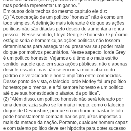
mas poderia representar um ganho. "
Em outros dois trechos do mesmo capítulo ele diz:
(1) "A concepção de um político "honesto" não é como um
todo simples. A definição mais tolerante é de que as ações
políticas não são ditadas pelo desejo de aumentar a renda
pessoal. Nesse sentido, Lloyd George é honesto. O próximo
estágio seria o homem cujas ações políticas não fossem
determinadas para assegurar ou preservar seu poder mais
do que por motivos pecuniários. Nesse aspecto, lorde Grey
é um político honesto. Vejamos o último e o mais estrito
sentido: aquele que, em suas ações públicas, não é apenas
desinteressado, mas não se encontra muito abaixo do
padrão de veracidade e honra implícito entre conhecidos.
Desse ponto de vista, o falecido lorde Morley foi um político
honesto; pelo menos, ele foi sempre honesto e um político,
até que sua honestidade o afastou da política".
(2) "Além disso, um político honesto não será tolerado por
uma democracia salvo se for muito inepto, como o falecido
duque de Devonshire; porque só um homem bastante tolo
pode honestamente compartilhar os prejuízos impostos a
mais da metade da nação. Portanto, qualquer homem capaz
e com talento político deve ser hipócrita para obter sucesso