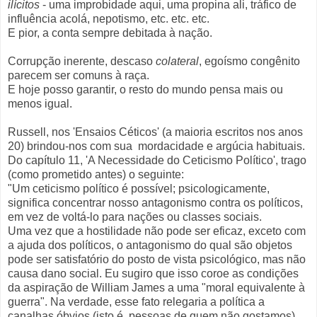
ilícitos
- uma improbidade aqui, uma propina ali, tráfico de
influência acolá, nepotismo, etc. etc. etc.
E pior, a conta sempre debitada à nação.
Corrupção inerente, descaso
colateral
, egoísmo congênito
parecem ser comuns à raça.
E hoje posso garantir, o resto do mundo pensa mais ou
menos igual.
Russell, nos 'Ensaios Céticos' (a maioria escritos nos anos
20) brindou-nos com sua mordacidade e argúcia habituais.
Do capítulo 11, 'A Necessidade do Ceticismo Político', trago
(como prometido antes) o seguinte:
"Um ceticismo político é possível; psicologicamente,
significa concentrar nosso antagonismo contra os políticos,
em vez de voltá-lo para nações ou classes sociais.
Uma vez que a hostilidade não pode ser eficaz, exceto com
a ajuda dos políticos, o antagonismo do qual são objetos
pode ser satisfatório do posto de vista psicológico, mas não
causa dano social. Eu sugiro que isso coroe as condições
da aspiração de William James a uma "moral equivalente à
guerra". Na verdade, esse fato relegaria a política a
canalhas óbvios (isto é, pessoas de quem não gostamos),