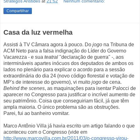
Strategos Aristides
at
21:52
Nenhum comentário:
Compartilhar
Casa da luz vermelha
Assisti à TV Câmara agora à pouco. Do
jogo
na Tribuna de
ACM Neto para a falsa indignação do Líder do Governo
Vacarezza - e sua
teatral
"declaração de guerra" -, aos
intermináveis apartes inócuos dos deputados de ambos os
lados no plenário para explicar o acordo para a sessão
extraordinária do dia 24 (novo código florestal e votação de
MP's de interesse do governo), vi muito
jogo
de cena.
Behind the scenes
, as maquinações para isentar Palocci de
aparecer no Congresso para justificar o incrível aumento de
seu patrimônio. Coisa que conseguiriam fácil, já que têm
ampla maioria. O único problema são as obstruções.
Parei, fui ao banheiro vomitar.
Marco Antônio Villa já havia escrito um artigo falando o que
aconteceu com o Congresso (vide em
http://www.marcovilla.com.br/2011/03/o-congresso-virou-