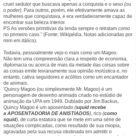
cruel sedutor que buscava apenas a conquista e o sexo
(ou
o poder)
. Para outros, porém, ele efetivamente amava as
mulheres que conquistava, e era verdadeiramente capaz de
encontrar sua beleza interior.
PS As versões primitivas da lenda sempre o retratam como
no primeiro caso." (Fonte: Wikipédia. Notas adicionadas por
mim em itálico).
Todavia, pessoalmente vejo-o mais como um Magoo.
Não tem uma compreensão clara a respeito de economia,
diplomacia ou acerca de mais da metade das coisas sobre
as coisas emite levianamente sua opinião
molústica
e, no
entanto, cativa seguidores e acólitos como um encantador
de animais.
'Quincy
Magoo
(
ou
simplesmente
Mr.
Magoo
) é
um
personagem de desenho animado
criado
no estúdio de
animação
da UPA
em 1949
.
Dublado
por
Jim
Backus
,
Quincy
Magoo
é um
aposentado
(
squid recebe
a
APOSENTADORIA DE ANISTIADOS
)
,
rico
(
como
squid
)
,
de curta
estatura
que se mete em
uma
série
de
situações complicadas
, como resultado
de sua
miopia
,
agravadas
pela
sua recusa
obstinada em admitir o