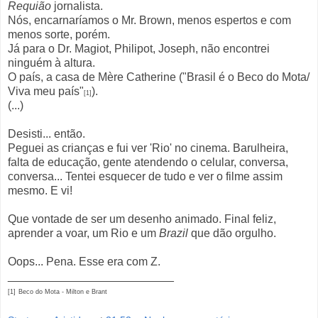
Requião
jornalista.
Nós, encarnaríamos o Mr. Brown, menos espertos e com
menos sorte, porém.
Já para o Dr. Magiot, Philipot, Joseph, não encontrei
ninguém à altura.
O país, a casa de Mère Catherine ("Brasil é o Beco do Mota/
Viva meu país"
).
[1]
(...)
Desisti... então.
Peguei as crianças e fui ver 'Rio' no cinema. Barulheira,
falta de educação, gente atendendo o celular, conversa,
conversa... Tentei esquecer de tudo e ver o filme assim
mesmo. E vi!
Que vontade de ser um desenho animado. Final feliz,
aprender a voar, um Rio e um
Brazil
que dão orgulho.
Oops... Pena. Esse era com Z.
__________________________
[1]
Beco do Mota - Milton e Brant