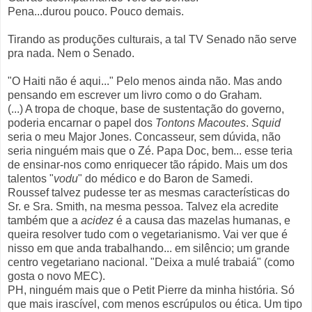
Pena...durou pouco. Pouco demais.
Tirando as produções culturais, a tal TV Senado não serve
pra nada. Nem o Senado.
"O Haiti não é aqui..." Pelo menos ainda não. Mas ando
pensando em escrever um livro como o do Graham.
(...) A tropa de choque, base de sustentação do governo,
poderia encarnar o papel dos
Tontons Macoutes
.
Squid
seria o meu Major Jones. Concasseur, sem dúvida, não
seria ninguém mais que o Zé. Papa Doc, bem... esse teria
de ensinar-nos como enriquecer tão rápido. Mais um dos
talentos "
vodu
" do médico e do Baron de Samedi.
Roussef talvez pudesse ter as mesmas características do
Sr. e Sra. Smith, na mesma pessoa. Talvez ela acredite
também que a
acidez
é a causa das mazelas humanas, e
queira resolver tudo com o vegetarianismo. Vai ver que é
nisso em que anda trabalhando... em silêncio; um grande
centro vegetariano nacional. "Deixa a mulé trabaiá" (como
gosta o novo MEC).
PH, ninguém mais que o Petit Pierre da minha história. Só
que mais irascível, com menos escrúpulos ou ética. Um tipo