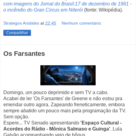
com imagens do Jornal do Brasil:17 de dezembro de 1961 -
o incêndio do Gran Circus em Niterói
(fonte: Wikipédia)
.
Strategos Aristides
at
22:45
Nenhum comentário:
Compartilhar
Os Farsantes
Domingo, um pouco deprimido e sem TV a cabo.
Acabei de ler 'Os Farsantes' de Greene e
não estou
pra
emendar outro agora. Zapeando freneticamente, embora
sempre
abatido
um pouco mais pela programação da TV.
Sem opção.
Espere... TV Senado apresentando
'Espaço Cultural -
Acordes do Rádio - Mônica Salmaso e Guinga'
.
Lula
Galvão acompanhando veio de bônus.