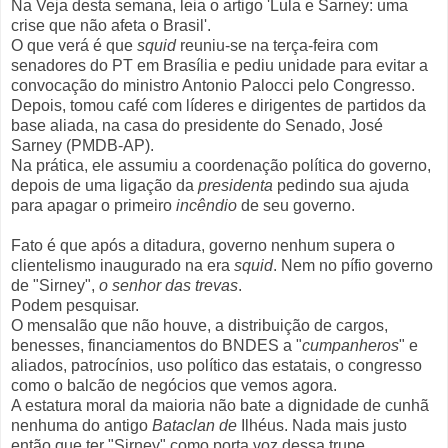
Na Veja desta semana, leia o artigo '
Lula e Sarney: uma
crise que não afeta o Brasil'.
O que verá é que
squid
reuniu-se na terça-feira com
senadores do PT em Brasília e pediu unidade para evitar a
convocação do ministro Antonio Palocci pelo Congresso.
Depois, tomou café com líderes e dirigentes de partidos da
base aliada, na casa do presidente do Senado, José
Sarney (PMDB-AP).
Na prática, ele assumiu a coordenação política do governo,
depois de uma ligação da
presidenta
pedindo sua ajuda
para apagar o primeiro
incêndio
de seu governo.
Fato é que após a ditadura, governo nenhum supera o
clientelismo inaugurado na era
squid
. Nem no pífio governo
de "Sirney",
o senhor das trevas
.
Podem pesquisar.
O mensalão que não houve, a distribuição de cargos,
benesses, financiamentos do BNDES a "
cumpanheros
" e
aliados, patrocínios, uso político das estatais, o congresso
como o balcão de negócios que vemos agora.
A estatura moral da maioria não bate a dignidade de cunhã
nenhuma do antigo
Bataclan de
Ilhéus. Nada mais justo
então que ter "Sirney" como porta voz dessa trupe.