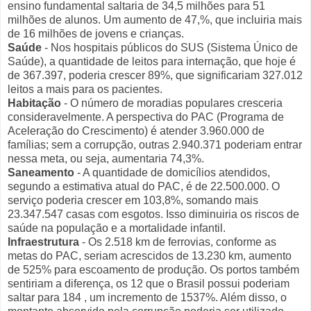
ensino fundamental saltaria de 34,5 milhões para 51
milhões de alunos. Um aumento de 47,%, que incluiria mais
de 16 milhões de jovens e crianças.
Saúde
- Nos hospitais públicos do SUS (Sistema Único de
Saúde), a quantidade de leitos para internação, que hoje é
de 367.397, poderia crescer 89%, que significariam 327.012
leitos a mais para os pacientes.
Habitação
- O número de moradias populares cresceria
consideravelmente. A perspectiva do PAC (Programa de
Aceleração do Crescimento) é atender 3.960.000 de
famílias; sem a corrupção, outras 2.940.371 poderiam entrar
nessa meta, ou seja, aumentaria 74,3%.
Saneamento
- A quantidade de domicílios atendidos,
segundo a estimativa atual do PAC, é de 22.500.000. O
serviço poderia crescer em 103,8%, somando mais
23.347.547 casas com esgotos. Isso diminuiria os riscos de
saúde na população e a mortalidade infantil.
Infraestrutura
- Os 2.518 km de ferrovias, conforme as
metas do PAC, seriam acrescidos de 13.230 km, aumento
de 525% para escoamento de produção. Os portos também
sentiriam a diferença, os 12 que o Brasil possui poderiam
saltar para 184 , um incremento de 1537%. Além disso, o