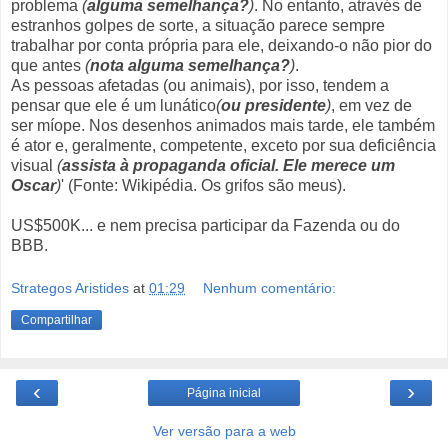
problema
(
alguma semelhança?
)
.
No entanto
,
através de
estranhos golpes
de sorte
,
a situação
parece sempre
trabalhar por conta própria
para
ele
, deixando-
o
não pior
do
que antes
(
nota alguma semelhança?
)
.
As pessoas afetadas
(
ou
animais),
por isso, tendem
a
pensar que
ele
é
um lunático
(
ou presidente
)
,
em vez de
ser
míope
.
Nos desenhos animados
mais tarde
, ele
também
é
ator
e, geralmente,
competente
, exceto
por
sua
deficiência
visual
(
assista à propaganda oficial. Ele merece um
Oscar
)
'
(Fonte: Wikipédia. Os grifos são meus).
US$500K... e nem precisa participar da Fazenda ou do
BBB.
Strategos Aristides
at
01:29
Nenhum comentário:
Compartilhar
‹
›
Página inicial
Ver versão para a web