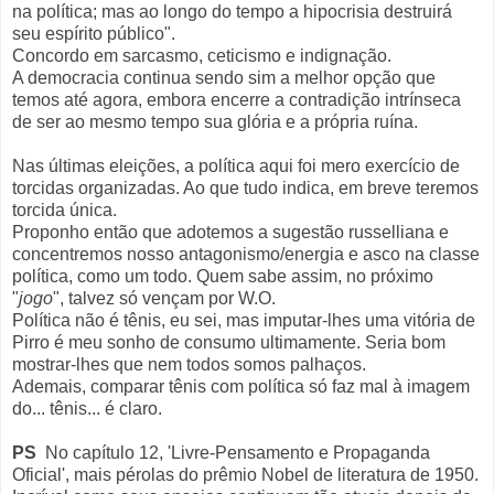
na política; mas ao longo do tempo a hipocrisia destruirá
seu espírito público".
Concordo em sarcasmo, ceticismo e indignação.
A democracia continua sendo sim a melhor opção que
temos até agora, embora encerre a contradição intrínseca
de ser ao mesmo tempo sua glória e a própria ruína.
Nas últimas eleições, a política aqui foi mero exercício de
torcidas organizadas. Ao que tudo indica, em breve teremos
torcida única.
Proponho então que adotemos a sugestão russelliana e
concentremos nosso antagonismo/energia e asco na classe
política, como um todo. Quem sabe assim, no próximo
"
jogo
"
, talvez só vençam por W.O.
Política não é tênis, eu sei, mas imputar-lhes uma vitória de
Pirro é meu sonho de consumo ultimamente. Seria bom
mostrar-lhes que nem todos somos
palhaços.
Ademais, comparar tênis com política só faz mal à imagem
do... tênis... é claro.
PS
No capítulo 12, 'Livre-Pensamento e Propaganda
Oficial', mais pérolas do prêmio Nobel de literatura de 1950.