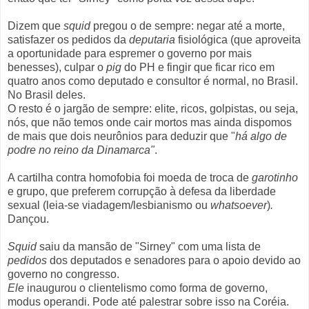
Dizem que
squid
pregou o de sempre: negar até a morte,
satisfazer os pedidos da
deputaria
fisiológica (que aproveita
a oportunidade para espremer o governo por mais
benesses), culpar o
pig
do PH e fingir que ficar rico em
quatro anos como deputado e consultor é normal, no Brasil.
No Brasil deles.
O resto é o jargão de sempre: elite, ricos, golpistas, ou seja,
nós, que não temos onde cair mortos mas ainda dispomos
de mais que dois neurônios para deduzir que "
há algo de
podre no reino da Dinamarca"
.
A cartilha contra homofobia foi moeda de troca de
garotinho
e grupo, que preferem corrupção à defesa da liberdade
sexual (leia-se viadagem/lesbianismo ou
whatsoever
)
.
Dançou.
Squid
saiu da mansão de "Sirney" com uma lista de
pedidos
dos deputados e senadores para o apoio devido ao
governo no congresso.
Ele
inaugurou o clientelismo como forma de governo,
modus operandi. Pode até palestrar sobre isso na Coréia.