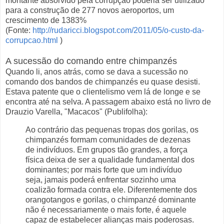
montante absorvido pela corrupção poderia ser utilizado
para a construção de 277 novos aeroportos, um
crescimento de 1383%
(Fonte:
http://rudaricci.blogspot.com/2011/05/o-custo-da-
corrupcao.html
)
A sucessão do comando entre chimpanzés
Quando li, anos atrás, como se dava a sucessão no
comando dos bandos de chimpanzés eu quase desisti.
Estava patente que o clientelismo vem lá de longe e se
encontra até na selva. A passagem abaixo está no livro de
Drauzio Varella, "Macacos" (Publifolha):
Ao contrário das pequenas tropas dos gorilas, os
chimpanzés formam comunidades de dezenas
de indivíduos. Em grupos tão grandes, a força
física deixa de ser a qualidade fundamental dos
dominantes; por mais forte que um indivíduo
seja, jamais poderá enfrentar sozinho uma
coalizão formada contra ele. Diferentemente dos
orangotangos e gorilas, o chimpanzé dominante
não é necessariamente o mais forte, é aquele
capaz de estabelecer alianças mais poderosas.