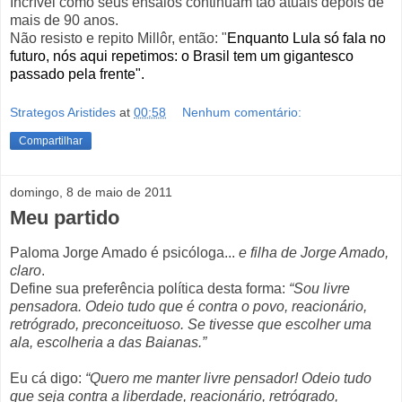
Incrível como seus ensaios continuam tão atuais depois de
mais de 90 anos.
Não resisto e repito Millôr, então: "
Enquanto Lula só fala no
futuro, nós aqui repetimos: o Brasil tem um gigantesco
passado pela frente".
Strategos Aristides
at
00:58
Nenhum comentário:
Compartilhar
domingo, 8 de maio de 2011
Meu partido
Paloma Jorge Amado é psicóloga...
e filha de Jorge Amado,
claro
.
Define sua preferência política desta forma:
“Sou livre
pensadora. Odeio tudo que é contra o povo, reacionário,
retrógrado, preconceituoso. Se tivesse que escolher uma
ala, escolheria a das Baianas.”
Eu cá digo:
“Quero me manter livre pensador! Odeio tudo
que seja contra a liberdade, reacionário, retrógrado,