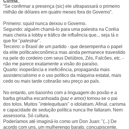
Coréia”
“Se confirmar a presença (sic) ele ultrapassará o primeiro
milhão de dólares em quatro meses fora do Governo”.
Primeiro:
squid
nunca deixou o Governo.
Segundo: alguém chamá-lo para uma palestra na Coréia
mais cheira a lobby e tráfico de influência que... seja lá o
que for "
palestrar
".
Terceiro: o Brasil de um partido - que desempenha o papel
da elite política/econômica mas ainda permanece travestido
na pele do cordeiro com seus Delúbios, Zés, Falcões, etc. -
não me parece exatamente a visão do paraíso.
Quarto: inoperância e ineficiência, propaganda mais
assistencialismo e o uso político da máquina estatal, mais
cedo ou mais tarde cobrarão seu preço ao país.
No entanto, um baixinho com a linguagem do povão e a
barba grisalha escanhoada
(paz e amor)
tornou-se o pai
dos tolos. Muitos "
intelequituais
" o idolatram. Afinal, carisma
e capacidade de
sedução
política nunca lhe faltaram. Nem
assessoria. Só cultura.
Poderíamos até imaginá-lo como um Don Juan: "(...) De
acordo com uns, um mulherengo barato, concupiscente,