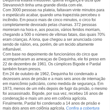
Dequinha estava irredutível: queria vingança e dizia que
Stevanovich tinha uma grande dívida com ele.
Com 3000 pessoas na plateia, faltavam vinte minutos para
o espetáculo acabar, quando uma trapezista percebeu o
incêndio. Em pouco mais de cinco minutos, o circo foi
completamente devorado pelas chamas. 372 pessoas
morreram na hora e, aos poucos, vários feridos morriam,
chegando a 500 o número de vítimas fatais, das quais 70%
eram crianças. A lona, que chegou a ser anunciada como
sendo de náilon, era, porém, de um tecido altamente
inflamável.
Com base no depoimento de funcionários do circo que
acompanharam as ameaças de Dequinha, ele foi preso em
22 de dezembro de 1961. Os cúmplices Bigode e Pardal
também foram presos.
Em 24 de outubro de 1962, Dequinha foi condenado a
dezesseis anos de prisão e a mais seis anos de internação
em manicômio judiciário, como medida de segurança. Em
1973, menos de um mês depois de fugir da prisão, o mesmo
foi assassinado. Bigode, por sua vez, recebeu 16 anos de
condenação e mais um ano em colônia agrícola.
Finalmente, Pardal foi condenado a 14 anos de prisão e
mais dois anos em colônia agrícola.
Confira a cobertura