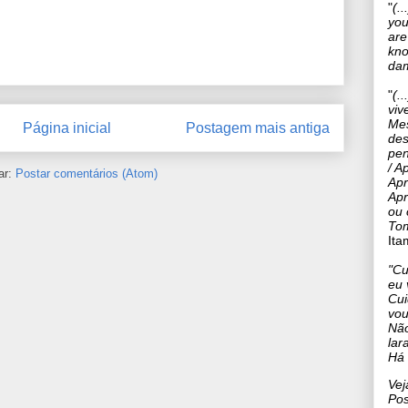
"
(.
you
are
kno
dam
"
(.
viv
Mes
Página inicial
Postagem mais antiga
des
pen
/ A
p
ar:
Postar comentários (Atom)
Apr
Apr
ou 
Tom
It
"
Cu
eu 
Cui
vou
Não
lar
Há 
Vej
Pos