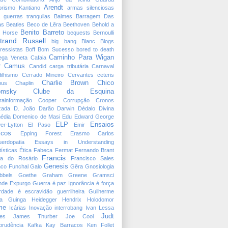
Arendt
orismo Kantiano
armas silenciosas
 guerras tranquilas
Balmes
Barragem Das
as
Beatles
Beco de Lêra
Beethoven
Behold a
Benito Barreto
e Horse
bequests
Bernoulli
trand Russell
big bang
Blanc
Blogs
ressistas
Boff
Bom Sucesso
bored to death
Caminho Para Wigan
ega Veneta
Cafaia
r
Camus
Candid
carga tributária
Carnaval
ilhismo
Cerrado Mineiro
Cervantes
ceteris
Charlie Brown
Chico
bus
Chaplin
omsky
Clube da Esquina
rainformação
Cooper
Corrupção
Cronos
zada
D. João
Darão
Darwin
Dédalo
Divina
édia
Domenico de Masi
Edu
Edward George
ELP
Ensaios
er-Lytton
El Paso
Emir
icos
Epping Forest
Erasmo Carlos
erdopatia
Essays in Understanding
tísticas
Ética
Fabeca
Fermat
Fernando Brant
Francis
ta do Rosário
Francisco Sales
Genesis
nco
Funchal
Galo
Gêra
Gnosiologia
bbels
Goethe
Graham Greene
Gramsci
nde Expurgo
Guerra é paz Ignorância é força
erdade é escravidão
guerrilheira
Guilherme
a
Guinga
Heidegger
Hendrix
Holodomor
me
Icárias
Inovação
interrobang
Ivan Lessa
Judt
es
James Thurber
Joe Cool
sprudência
Kafka
Kay Barracos
Ken Follet