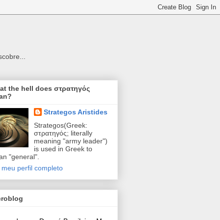
cobre...
t the hell does στρατηγός
an?
Strategos Aristides
Strategos(Greek:
στρατηγός; literally
meaning "army leader")
is used in Greek to
n "general".
 meu perfil completo
croblog