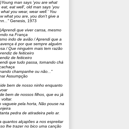
..)Young man says 'you are what
 eat, eat well', old man says 'you
 what you wear, wear well.' You
w what you are, you don't give a
n..."
Genesis, 1973
..)Aprendi que viver cansa, mesmo
endo na França
mo indo de avião /
Aprendi que a
avença é por que sempre alguém
sa / Que ninguém mais tem razão
rendiz de feiticeiro
endiz de feiticeiro
endi que tudo passa, tomando chá
cachaça
ando champanhe ou não..."
amar Assumpção
ide bem de nosso ninho enquanto
voar
de bem de nossos filhos, que eu já
 voltar.
 vagueie pela horta, Não pouse na
anjeira
tanta pedra de atiradeira pelo ar.
a quantos alçapões a nos espreitar
so lhe trazer no bico uma canção