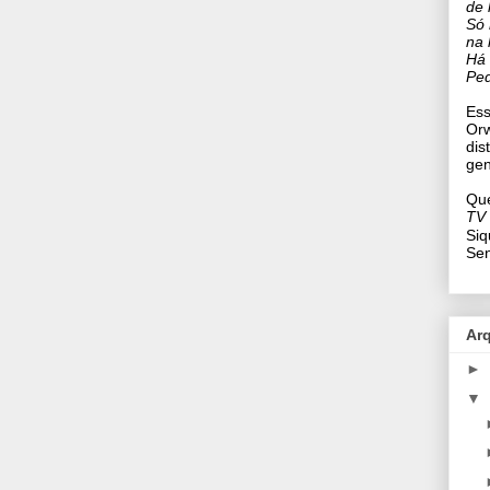
de 
Só 
na 
Há 
Ped
Ess
Orw
dis
gen
Que
TV
Siq
Se
Ar
►
▼