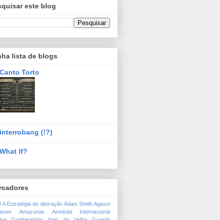
quisar este blog
ha lista de blogs
Canto Torto
interrobang (!?)
What If?
rcadores
8
A Estratégia da distração
Adam Smith
Agassi
usser
Amazonas
Amnistia Internacional
ise Combinatória
Anjo da Velha Guarda