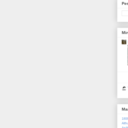
Pes
Min
Ma
180
Alth
Anál