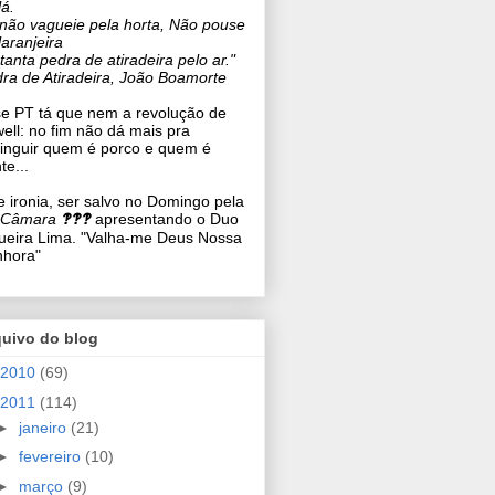
lá.
não vagueie pela horta, Não pouse
laranjeira
tanta pedra de atiradeira pelo ar."
ra de Atiradeira, João Boamorte
e PT tá que nem a revolução de
ell: no fim não dá mais pra
tinguir quem é porco e quem é
te...
 ironia, ser salvo no Domingo pela
 Câmara
‽‽‽
apresentando o Duo
ueira Lima. "Valha-me Deus Nossa
nhora"
quivo do blog
2010
(69)
2011
(114)
►
janeiro
(21)
►
fevereiro
(10)
►
março
(9)