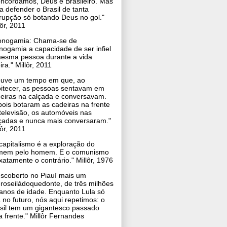
ncordamos, Deus é Brasileiro. Mas
a defender o Brasil de tanta
rupção só botando Deus no gol."
lôr, 2011
nogamia: Chama-se de
ogamia a capacidade de ser infiel
esma pessoa durante a vida
eira."
Millôr, 2011
uve um tempo em que, ao
itecer, as pessoas sentavam em
eiras na calçada e conversavam.
ois botaram as cadeiras na frente
televisão, os automóveis nas
çadas e nunca mais conversaram."
lôr, 2011
capitalismo é a exploração do
mem pelo homem. E o comunismo
xatamente o contrário." Millôr, 1976
scoberto no Piauí mais um
eroseiládoquedonte, de três milhões
anos de idade. Enquanto Lula só
a no futuro, nós aqui repetimos: o
sil tem um gigantesco passado
a frente." Millôr Fernandes