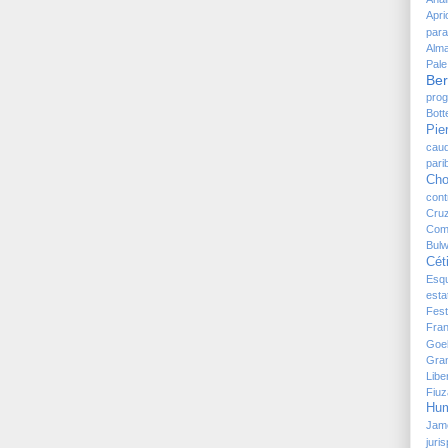
Apri
para
Alm
Pal
Ber
prog
Bott
Pie
caud
pari
Ch
cont
Cru
Com
Bulw
Cét
Esqu
esta
Fes
Fra
Goe
Gra
Lib
Fiuz
Hu
Jam
juri