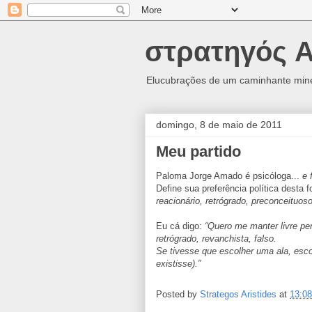
στρατηγός A
Elucubrações de um caminhante minei
domingo, 8 de maio de 2011
Meu partido
Paloma Jorge Amado é psicóloga...
e 
Define sua preferência política desta 
reacionário, retrógrado, preconceituos
Eu cá digo:
“Quero me manter livre pen
retrógrado, revanchista, falso.
Se tivesse que escolher uma ala, esco
existisse).”
Posted by
Strategos Aristides
at
13:08