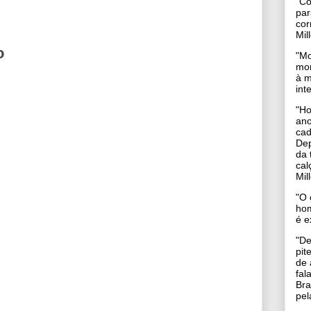
"
Co
par
cor
Mil
o
"
Mo
mon
à m
int
"Ho
ano
cad
Dep
da 
cal
Mil
"O 
ho
é e
"De
pit
de 
fal
Bra
pel