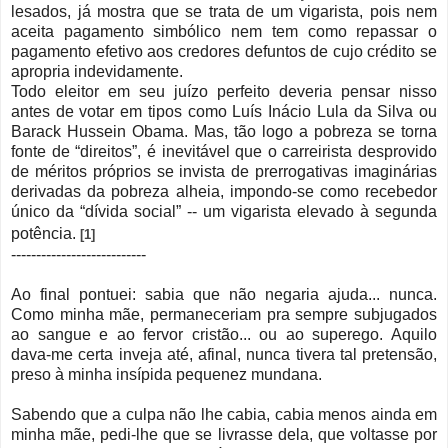
lesados, já mostra que se trata de um vigarista, pois nem
aceita pagamento simbólico nem tem como repassar o
pagamento efetivo aos credores defuntos de cujo crédito se
apropria indevidamente.
Todo eleitor em seu juízo perfeito deveria pensar nisso
antes de votar em tipos como Luís Inácio Lula da Silva ou
Barack Hussein Obama. Mas, tão logo a pobreza se torna
fonte de “direitos”, é inevitável que o carreirista desprovido
de méritos próprios se invista de prerrogativas imaginárias
derivadas da pobreza alheia, impondo-se como recebedor
único da “dívida social” -- um vigarista elevado à segunda
potência.
[1]
---------------------------
Ao final pontuei: sabia que não negaria ajuda... nunca.
Como minha mãe, permaneceriam pra sempre subjugados
ao sangue e ao fervor cristão... ou ao superego. Aquilo
dava-me certa inveja até, afinal, nunca tivera tal pretensão,
preso à minha insípida pequenez mundana.
Sabendo que a culpa não lhe cabia, cabia menos ainda em
minha mãe, pedi-lhe que se livrasse dela, que voltasse por