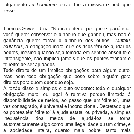
julgamento
ad hominem
, enviei-lhe a missiva e pedi que
lesse.
-------------------------
Thomas Sowell dizia: “Nunca entendi por que é ‘ganância’
você querer conservar o dinheiro que ganhou, mas não é
ganância querer tomar o dinheiro dos outros.”
Mutatis
mutandis
, a obrigação moral que os ricos têm de ajudar os
pobres, mesmo quando seja tomada em sentido absoluto e
intransigente, não implica jamais que os pobres tenham o
“direito” de ser ajudados.
Todo direito de um implica obrigações para algum outro,
mas nem toda obrigação que pese sobre alguém gera
direitos para quem quer que seja.
A razão disso é simples e auto-evidente: toda e qualquer
obrigação moral ou legal é relativa porque limitada à
disponibilidade de meios, ao passo que um “direito”, uma
vez consagrado, é universal e incondicional. Decretado que
os pobres têm “direito” à ajuda estatal ou privada, a simples
inexistência dos meios de ajudá-los se torna
automaticamente algo como uma ilegalidade ou um crime, e
a sociedade inteira, quanto mais pobre, tanto mais