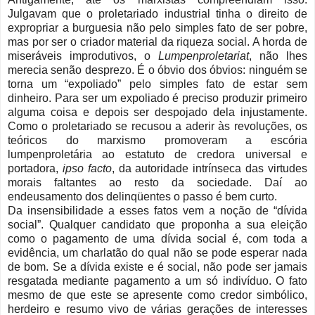
Julgavam que o proletariado industrial tinha o direito de
expropriar a burguesia não pelo simples fato de ser pobre,
mas por ser o criador material da riqueza social. A horda de
miseráveis improdutivos, o
Lumpenproletariat
, não lhes
merecia senão desprezo. É o óbvio dos óbvios: ninguém se
torna um “expoliado” pelo simples fato de estar sem
dinheiro. Para ser um expoliado é preciso produzir primeiro
alguma coisa e depois ser despojado dela injustamente.
Como o proletariado se recusou a aderir às revoluções, os
teóricos do marxismo promoveram a escória
lumpenproletária ao estatuto de credora universal e
portadora,
ipso facto
, da autoridade intrínseca das virtudes
morais faltantes ao resto da sociedade. Daí ao
endeusamento dos delinqüentes o passo é bem curto.
Da insensibilidade a esses fatos vem a noção de “dívida
social”. Qualquer candidato que proponha a sua eleição
como o pagamento de uma dívida social é, com toda a
evidência, um charlatão do qual não se pode esperar nada
de bom. Se a dívida existe e é social, não pode ser jamais
resgatada mediante pagamento a um só indivíduo. O fato
mesmo de que este se apresente como credor simbólico,
herdeiro e resumo vivo de várias gerações de interesses