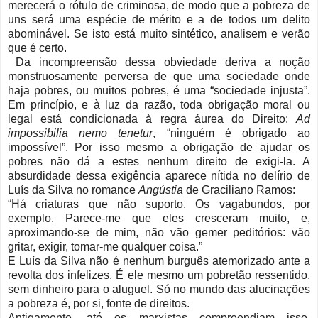
merecerá o rótulo de criminosa, de modo que a pobreza de
uns será uma espécie de mérito e a de todos um delito
abominável. Se isto está muito sintético, analisem e verão
que é certo.
Da incompreensão dessa obviedade deriva a noção
monstruosamente perversa de que uma sociedade onde
haja pobres, ou muitos pobres, é uma “sociedade injusta”.
Em princípio, e à luz da razão, toda obrigação moral ou
legal está condicionada à regra áurea do Direito:
Ad
impossibilia nemo tenetur
, “ninguém é obrigado ao
impossível”. Por isso mesmo a obrigação de ajudar os
pobres não dá a estes nenhum direito de exigi-la. A
absurdidade dessa exigência aparece nítida no delírio de
Luís da Silva no romance
Angústia
de Graciliano Ramos:
“Há criaturas que não suporto. Os vagabundos, por
exemplo. Parece-me que eles cresceram muito, e,
aproximando-se de mim, não vão gemer peditórios: vão
gritar, exigir, tomar-me qualquer coisa.”
E Luís da Silva não é nenhum burguês atemorizado ante a
revolta dos infelizes. É ele mesmo um pobretão ressentido,
sem dinheiro para o aluguel. Só no mundo das alucinações
a pobreza é, por si, fonte de direitos.
Antigamente, até os marxistas compreendiam isso.