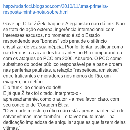
http://rudaricci.blogspot.com/2010/11/uma-primeira-
resposta-minha-nota-sobre.html
Gave up. Citar Žižek, Iraque e Afeganistão não dá link. Não
se trata de ação externa, ingerência internacional com
interesses escusos, no momento é só o Estado
respondendo aos "bondes" sob pena de o silêncio
cristalizar de vez sua inépcia. Pior foi tentar justificar como
não terrorista a ação dos traficantes no Rio comparando-a
com os ataques do PCC em 2006. Absurdo. O PCC como
substituto do poder público responsável pela paz e ordem
nas periferias paulistas, a relação "respeitosa, amistosa"
entre traficantes e moradores nos morros do Rio, um
exagero, um delírio.
É o "funk" do crioulo doido!!!
E já que Žižek foi citado, interpreto-o -
apressadamente, como o autor - a meu favor, claro, com
seu conceito de 'Coragem Ética':
"O verdadeiro esforço ético não está apenas na decisão de
salvar vítimas, mas também – e talvez muito mais – na
dedicação impiedosa de aniquilar aqueles que fazem delas
vítimas."